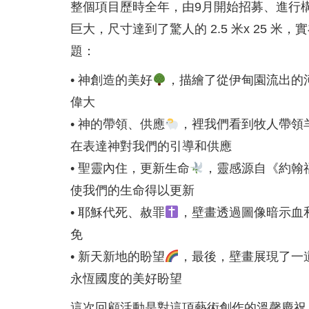
整個項目歷時全年，由9月開始招募、進行構
巨大，尺寸達到了驚人的 2.5 米x 25
題：
• 神創造的美好
，描繪了從伊甸園流出的河
偉大
• 神的帶領、供應
，裡我們看到牧人帶領羊
在表達神對我們的引導和供應
• 聖靈內住，更新生命
，靈感源自《約翰
使我們的生命得以更新
• 耶穌代死、赦罪
，壁畫透過圖像暗示血
免
• 新天新地的盼望
，最後，壁畫展現了一道
永恆國度的美好盼望
這次回顧活動是對這項藝術創作的溫馨慶祝