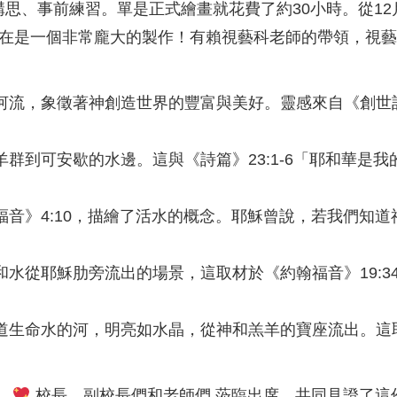
思、事前練習。單是正式繪畫就花費了約30小時。從12
 米，實在是一個非常龐大的製作！有賴視藝科老師的帶領，
流，象徵著神創造世界的豐富與美好。靈感來自《創世記》
群到可安歇的水邊。這與《詩篇》23:1-6「耶和華是
福音》4:10，描繪了活水的概念。耶穌曾說，若我們知
和水從耶穌肋旁流出的場景，這取材於《約翰福音》19:
生命水的河，明亮如水晶，從神和羔羊的寶座流出。這取自
。
校長、副校長們和老師們 蒞臨出席，共同見證了這