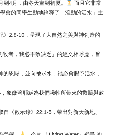
月到4月，由冬天畫到初夏。
而且它非常
視藝學會的同學生動地詮釋了「流動的活水」主
2:8-10，呈現了大自然之美與神創造的
我的牧者，我必不致缺乏」的經文相呼應，旨
道神的恩賜，並向祂求水，祂必會賜予活水，
34，象徵著耶穌為我們犧牲所帶來的救贖與赦
《啟示錄》22:1-5，帶出對新天新地、
份榮耀。
，今次 「Living Water」壁畫 的