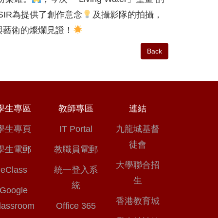
SIR為提供了創作意念
及攝影隊的拍攝，
與藝術的燦爛見證！
Back
學生專區
教師專區
連結
學生專頁
IT Portal
九龍城基督
徒會
學生電郵
教職員電郵
大學聯合招
eClass
統一登入系
生
統
Google
香港教育城
lassroom
Office 365