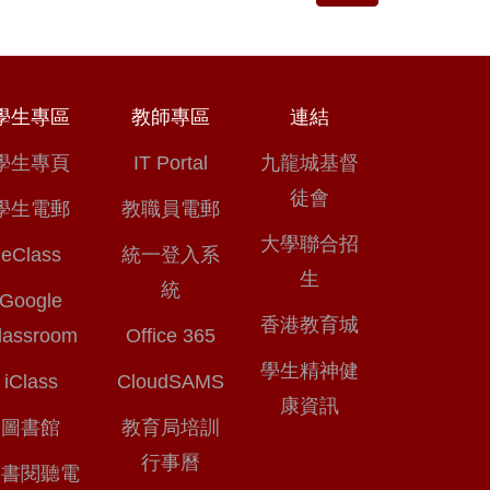
學生專區
教師專區
連結
學生專頁
IT Portal
九龍城基督
徒會
學生電郵
教職員電郵
大學聯合招
eClass
統一登入系
生
統
Google
香港教育城
lassroom
Office 365
學生精神健
iClass
CloudSAMS
康資訊
圖書館
教育局培訓
行事曆
知書閱聽電