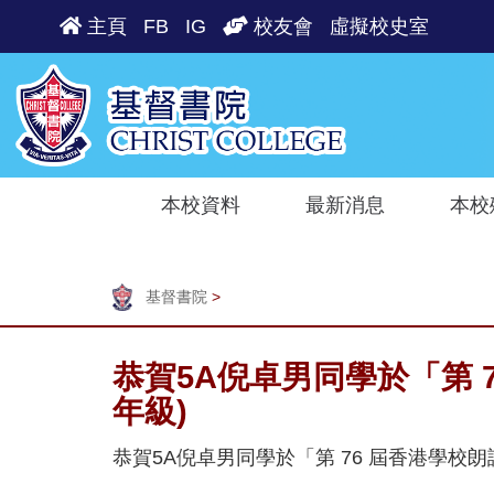
主頁
FB
IG
校友會
虛擬校史室
本校資料
最新消息
本校
基督書院
>
恭賀5A倪卓男同學於「第 
年級)
恭賀5A倪卓男同學於「第 76 屆香港學校