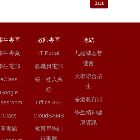
Back
學生專區
教師專區
連結
學生專頁
IT Portal
九龍城基督
徒會
學生電郵
教職員電郵
大學聯合招
eClass
統一登入系
生
統
Google
香港教育城
lassroom
Office 365
學生精神健
iClass
CloudSAMS
康資訊
圖書館
教育局培訓
行事曆