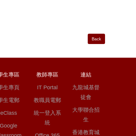
Back
學生專區
教師專區
連結
學生專頁
IT Portal
九龍城基督
徒會
學生電郵
教職員電郵
大學聯合招
eClass
統一登入系
生
統
Google
香港教育城
lassroom
Office 365