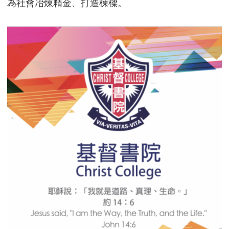
為社會冶煉精金、打造楝樑。