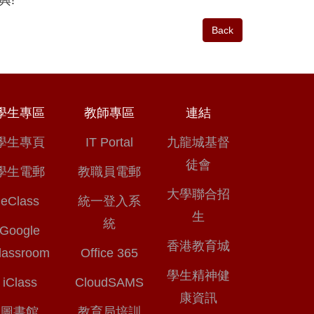
Back
學生專區
教師專區
連結
學生專頁
IT Portal
九龍城基督
徒會
學生電郵
教職員電郵
大學聯合招
eClass
統一登入系
生
統
Google
香港教育城
lassroom
Office 365
學生精神健
iClass
CloudSAMS
康資訊
圖書館
教育局培訓