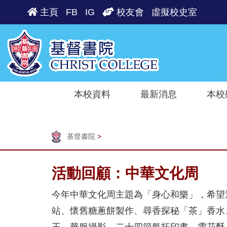
主頁
FB
IG
校友會
虛擬校史室
本校資料
最新消息
本校
基督書院
>
活動回顧：中華文化周
今年中華文化周主題為「身心和樂」，希望
站、懷舊糖蔥餅製作、尋香探秘「茶」香水
王、華服攝影、二十四節氣拓印畫、雪花酥