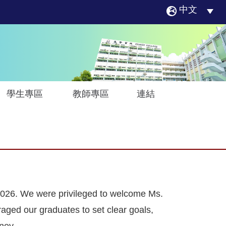
中文
學生專區
教師專區
連結
2026. We were privileged to welcome Ms.
raged our graduates to set clear goals,
ney.