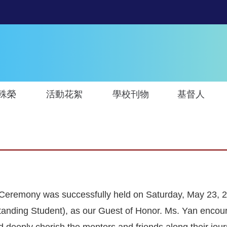
殊榮
活動花絮
學校刊物
基督人
 Ceremony was successfully held on Saturday, May 23, 
utstanding Student), as our Guest of Honor. Ms. Yan encou
 deeply cherish the mentors and friends along their jour