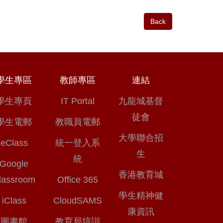
Back
學生專區
教師專區
連結
學生專頁
IT Portal
九龍城基督
徒會
學生電郵
教職員電郵
大學聯合招
eClass
統一登入系
生
統
Google
香港教育城
lassroom
Office 365
學生精神健
iClass
CloudSAMS
康資訊
圖書館
教育局培訓